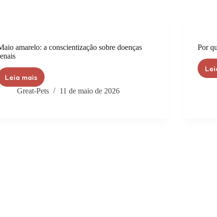
Maio amarelo: a conscientização sobre doenças
Por q
renais
Lei
Leia mais
Great-Pets
11 de maio de 2026